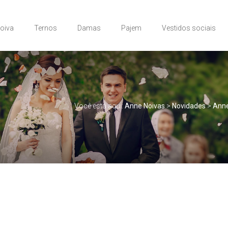
Noiva
Ternos
Damas
Pajem
Vestidos sociais
Você está aqui:
Anne Noivas
>
Novidades
>
Anne