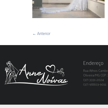
← Anterior
Endereço
Rua Athos Cambra
Oliveira/MG CEP
(37) 3331-2024
(37) 98803-9011