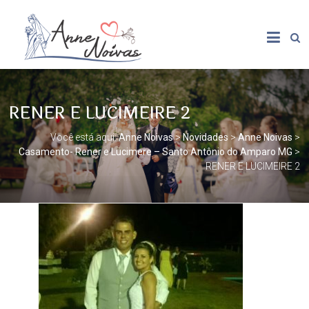
RENER E LUCIMEIRE 2
Você está aqui:
Anne Noivas
>
Novidades
>
Anne Noivas
>
Casamento- Rener e Lucimere – Santo Antônio do Amparo MG
>
RENER E LUCIMEIRE 2