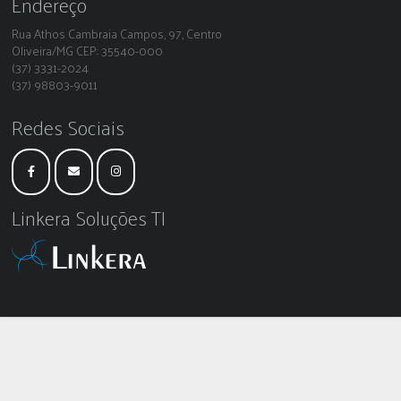
Endereço
Rua Athos Cambraia Campos, 97, Centro
Oliveira/MG CEP: 35540-000
(37) 3331-2024
(37) 98803-9011
Redes Sociais
Linkera Soluções TI