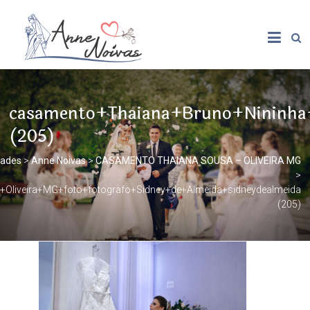
casamento+Thaiana+Bruno+Nininha+
(205)
dades
>
Anne Noivas
>
CASAMENTO THAIANA SOUSA – OLIVEIRA MG
>
Oliveira+MG+foto+fotografo+Sidney+de+Almeida+sidneydealmeida
(205)