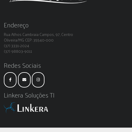
Endereço
Rua Athos Cambraia Campos, 97, Centro
Oliveira/MG CEP: 35540-000
(37) 3331-2024
(37) 98803-9011
Redes Sociais
Linkera Soluções TI