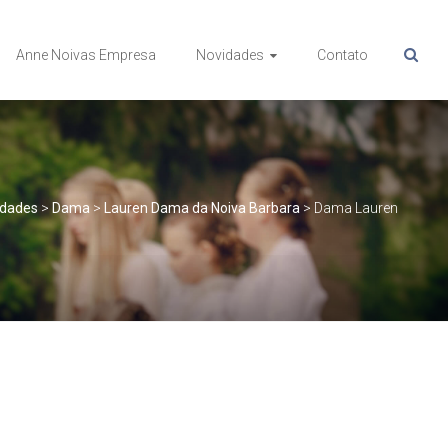
Anne Noivas Empresa
Novidades
Contato
idades
>
Dama
>
Lauren Dama da Noiva Barbara
>
Dama Lauren