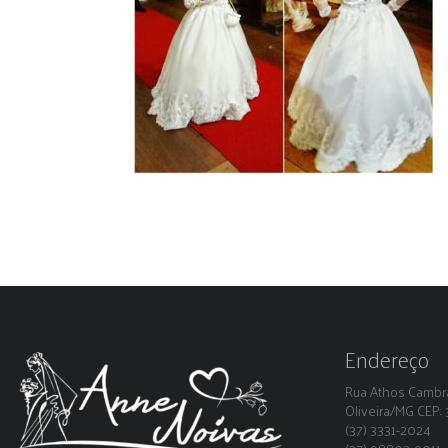
Endereço
Rua Athos Cambra
Oliveira/MG CEP
(37) 3331-2024