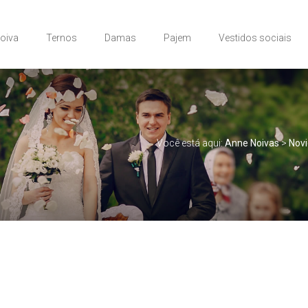
Noiva
Ternos
Damas
Pajem
Vestidos sociais
Você está aqui:
Anne Noivas
>
Nov