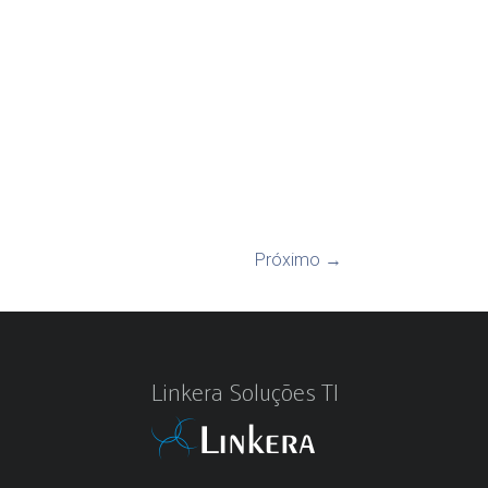
Próximo →
Linkera Soluções TI