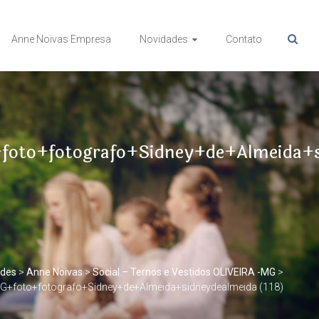
Anne Noivas Empresa
Novidades
Contato
oto+fotografo+Sidney+de+Almeida+s
ades
>
Anne Noivas
>
Social – Ternos e Vestidos OLIVEIRA -MG
>
+foto+fotografo+Sidney+de+Almeida+sidneydealmeida (118)