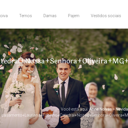
Noiva
Ternos
Damas
Pajem
Vestidos sociais
tedral+Nossa+Senhora+Oliveira+MG+f
Você está aqui:
Anne Noivas
>
Novid
casamento+Lauriana+Fabinho+Catedral+Nossa+Senhora+Oliveira+MG