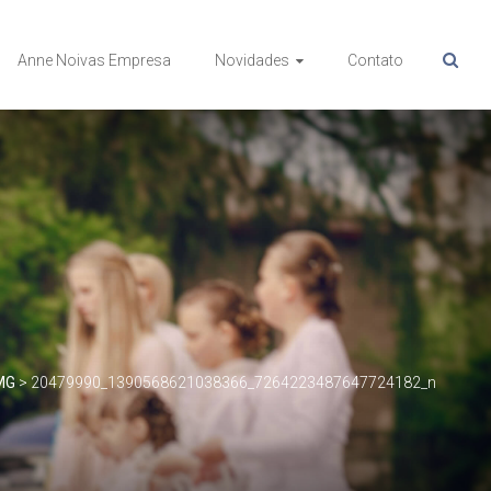
Anne Noivas Empresa
Novidades
Contato
MG
>
20479990_1390568621038366_7264223487647724182_n