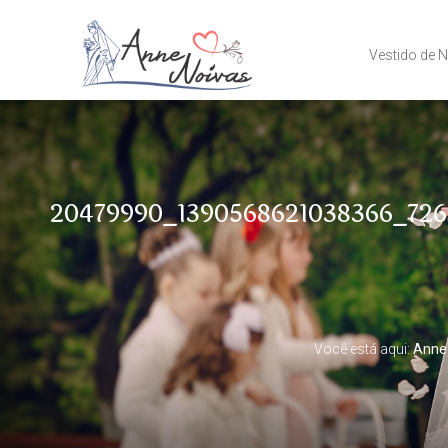
Vestido de 
20479990_1390568621038366_726
Você está aqui:
Anne