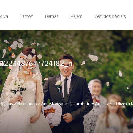
Noiva
Ternos
Damas
Pajem
Vestidos sociais
4223487647724182_n
 Noivas
>
Novidades
>
Anne Noivas
>
Casamento – Andrezza- Oliveira 