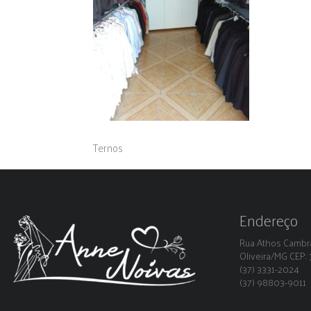
Ternos
Endereço
Rua Athos Cambra
Oliveira/MG CEP
(37) 3331-2024
(37) 98803-9011