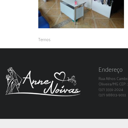
Ternos
Endereço
Rua Athos Cambra
Oliveira/MG CEP
(37) 3331-2024
(37) 98803-9011