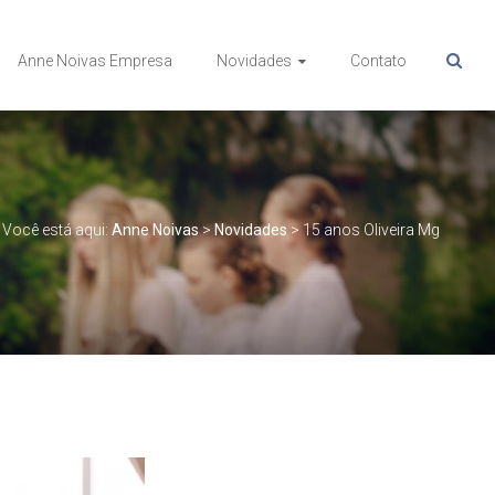
Anne Noivas Empresa
Novidades
Contato
Você está aqui:
Anne Noivas
>
Novidades
>
15 anos Oliveira Mg