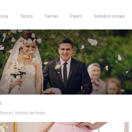
Noiva
Ternos
Damas
Pajem
Vestidos sociais
a
 Noivas
,
Vestido de festa