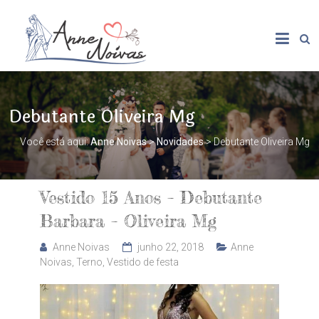
Debutante Oliveira Mg
Você está aqui:
Anne Noivas
>
Novidades
>
Debutante Oliveira Mg
Vestido 15 Anos – Debutante
Barbara – Oliveira Mg
Anne Noivas
junho 22, 2018
Anne
Noivas
,
Terno
,
Vestido de festa