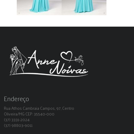
Endereço
Rua Athos Cambraia Campos, 97, Centro
Oliveira/MG CEP: 35540-000
(37) 3331-2024
(37) 98803-9011