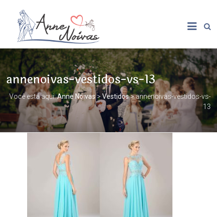
annenoivas-vestidos-vs-13
Você está aqui:
Anne Noivas
>
Vestidos
>
annenoivas-vestidos-vs-
13