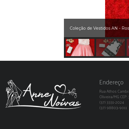
Coleção de Vestidos AN - Ro
Endereço
Rua Athos Cambra
Oliveira/MG CEP
(37) 3331-2024
(37) 98803-9011