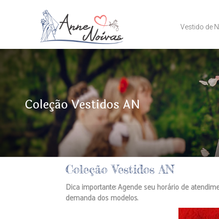
Vestido de 
Coleção Vestidos AN
Coleção Vestidos AN
Dica importante: Agende seu horário de atendime
demanda dos modelos.