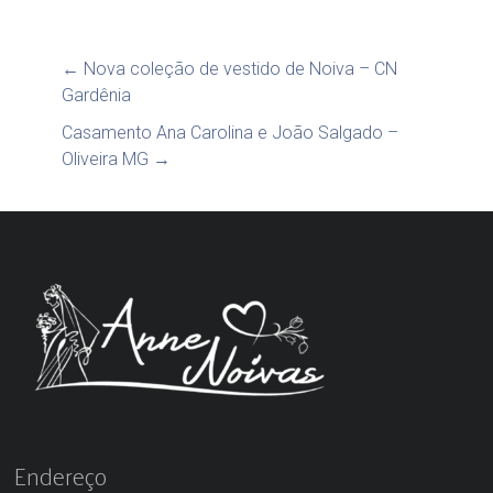
←
Nova coleção de vestido de Noiva – CN
Gardênia
Casamento Ana Carolina e João Salgado –
Oliveira MG
→
Endereço