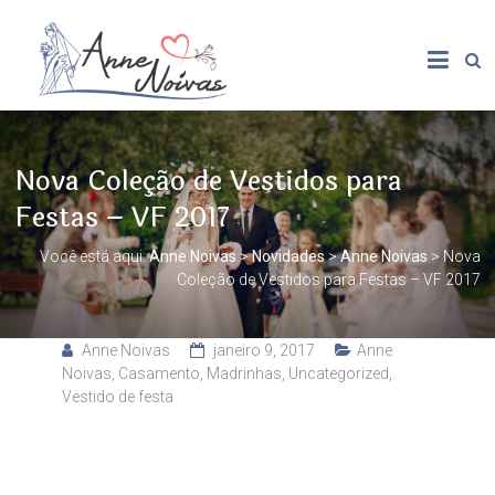
Nova Coleção de Vestidos para
Festas – VF 2017
Você está aqui:
Anne Noivas
>
Novidades
>
Anne Noivas
>
Nova
Coleção de Vestidos para Festas – VF 2017
Anne Noivas
janeiro 9, 2017
Anne
Noivas
,
Casamento
,
Madrinhas
,
Uncategorized
,
Vestido de festa