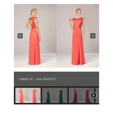
Coleção VF
- Cód: 17A007CO