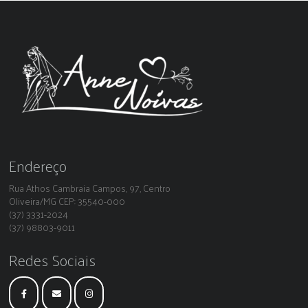
Endereço
Rua Athos Cambraia Campos, 97, Centro
Oliveira/MG CEP: 35540-000
(37) 3331-2024
(37) 98803-9011
Redes Sociais