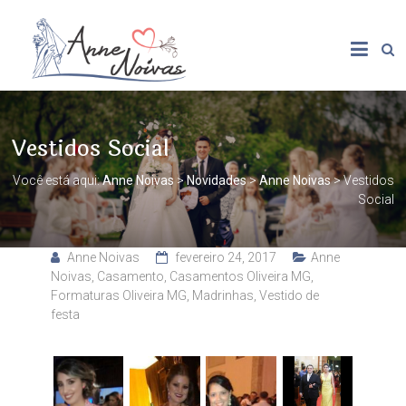
Vestidos Social
Você está aqui:
Anne Noivas
>
Novidades
>
Anne Noivas
>
Vestidos
Social
Anne Noivas
fevereiro 24, 2017
Anne
Noivas
,
Casamento
,
Casamentos Oliveira MG
,
Formaturas Oliveira MG
,
Madrinhas
,
Vestido de
festa