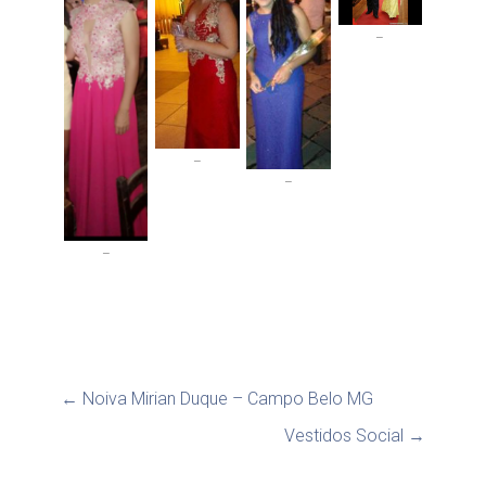
–
–
–
–
←
Noiva Mirian Duque – Campo Belo MG
Vestidos Social
→