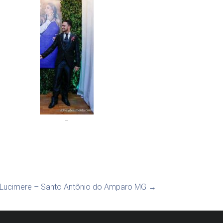
–
 Lucimere – Santo Antônio do Amparo MG
→