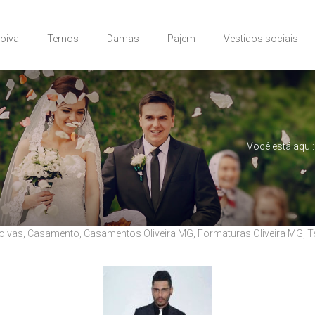
Noiva
Ternos
Damas
Pajem
Vestidos sociais
Você está aqui:
oivas
,
Casamento
,
Casamentos Oliveira MG
,
Formaturas Oliveira MG
,
T