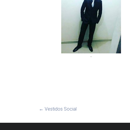
–
←
Vestidos Social