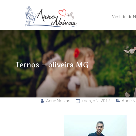
Vestido de 
Ternos – oliveira MG
Anne Noivas
março 2, 2017
Anne N