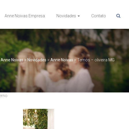
Anne Noivas Empresa
Novidades
Contato
Anne Noivas
>
Novidades
>
Anne Noivas
>
Ternos – oliveira MG
erno