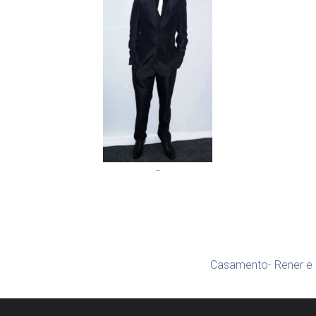
–
Casamento- Rener e