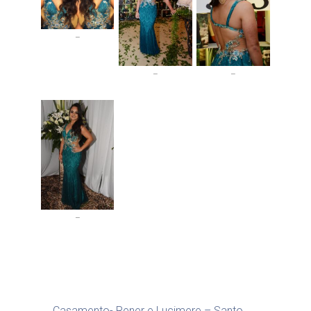
–
–
–
–
←
Casamento- Rener e Lucimere – Santo