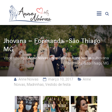
Jhovana – Formanda -São Thiago
MG
Você está aqui:
Anne Noivas
>
Novidades
>
Anne Noivas
>
Jhovana
– Formanda -São Thiago MG
Anne Noivas
março 10, 2017
Anne
Noivas
,
Madrinhas
,
Vestido de festa