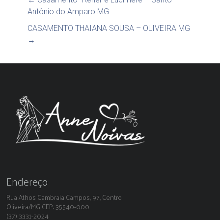
Antônio do Amparo MG
CASAMENTO THAIANA SOUSA – OLIVEIRA MG
→
Endereço
Rua Athos Cambraia Campos, 97, Centro
Oliveira/MG CEP: 35540-000
(37) 3331-2024