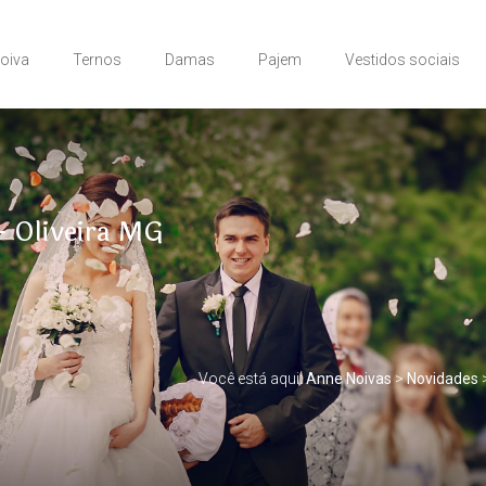
Noiva
Ternos
Damas
Pajem
Vestidos sociais
 Oliveira MG
Você está aqui:
Anne Noivas
>
Novidades