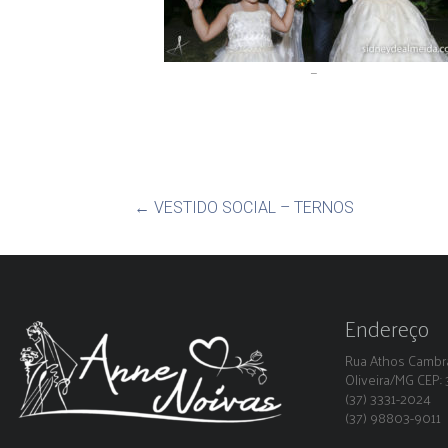
–
←
VESTIDO SOCIAL – TERNOS
Endereço
Rua Athos Cambra
Oliveira/MG CEP
(37) 3331-2024
(37) 98803-9011