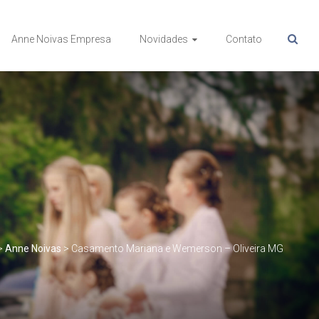
Anne Noivas Empresa
Novidades
Contato
>
Anne Noivas
>
Casamento Mariana e Wemerson – Oliveira MG