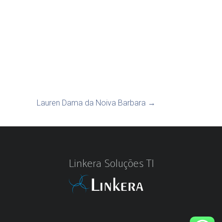
Lauren Dama da Noiva Barbara
→
Linkera Soluções TI