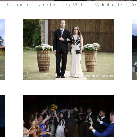
vas
,
Casamento
,
Casamentos Oliveira MG
,
Dama
,
Madrinhas
,
Terno
,
Ves
–