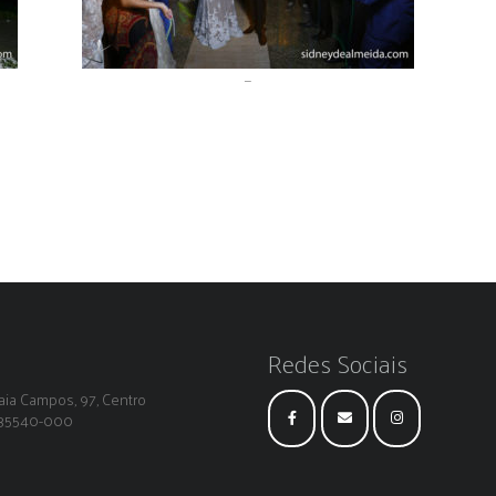
–
Redes Sociais
ia Campos, 97, Centro
: 35540-000