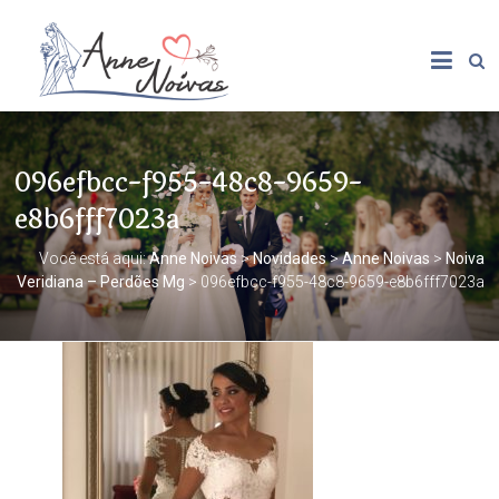
096efbcc-f955-48c8-9659-
e8b6fff7023a
Você está aqui:
Anne Noivas
>
Novidades
>
Anne Noivas
>
Noiva
Veridiana – Perdões Mg
>
096efbcc-f955-48c8-9659-e8b6fff7023a