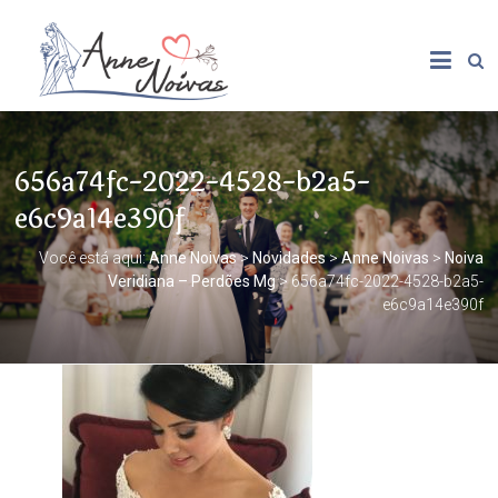
656a74fc-2022-4528-b2a5-
e6c9a14e390f
Você está aqui:
Anne Noivas
>
Novidades
>
Anne Noivas
>
Noiva
Veridiana – Perdões Mg
>
656a74fc-2022-4528-b2a5-
e6c9a14e390f