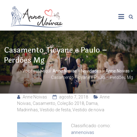
Casamento Ticyane e Paulo –
Perdões Mg
Você está aqui:
Anne Noivas
>
Novidades
>
Anne Noivas
>
Casamento Ticyane e Paulo – Perdões Mg
Anne Noivas
agosto 7, 2018
Anne
Noivas
,
Casamento
,
Coleção 2018
,
Dama
,
Madrinhas
,
Vestido de festa
,
Vestido de noiva
Classificado como:
annenoivas