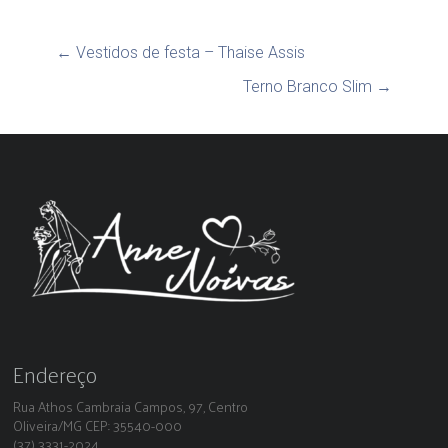
←
Vestidos de festa – Thaise Assis
Terno Branco Slim
→
Endereço
Rua Athos Cambraia Campos, 97, Centro
Oliveira/MG CEP: 35540-000
(37) 3331-2024