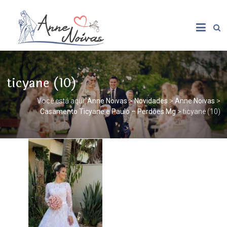
ticyane (10)
Você está aqui:
Anne Noivas
>
Novidades
>
Anne Noivas
>
Casamento Ticyane e Paulo – Perdões Mg
>
ticyane (10)