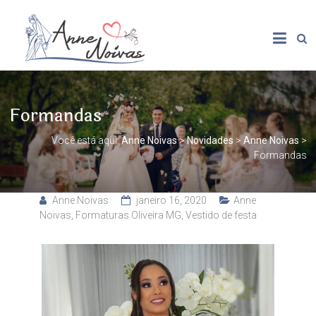
Formandas
Você está aqui:
Anne Noivas
>
Novidades
>
Anne Noivas
>
Formandas
Anne Noivas
janeiro 16, 2020
Anne
Noivas
,
Formaturas Oliveira MG
,
Vestido de festa