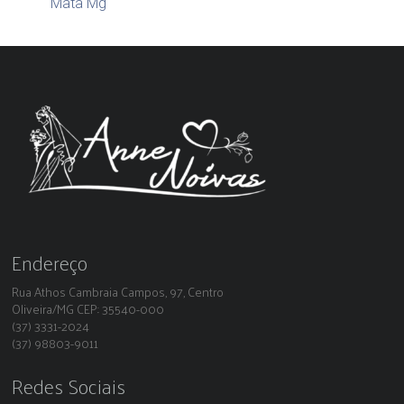
Mata Mg
Endereço
Rua Athos Cambraia Campos, 97, Centro
Oliveira/MG CEP: 35540-000
(37) 3331-2024
(37) 98803-9011
Redes Sociais