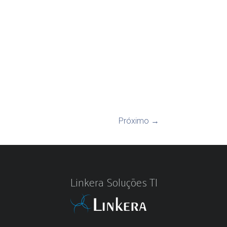
Próximo →
Linkera Soluções TI