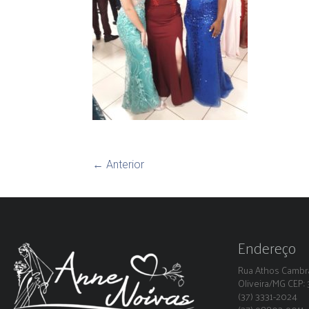
← Anterior
Endereço
Rua Athos Cambra
Oliveira/MG CEP
(37) 3331-2024