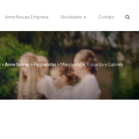
Anne Noivas Empresa
Novidades
Contato
s
>
Anne Noivas
>
Formandas
>
Marya Isabel, Eduarda e Gabriely